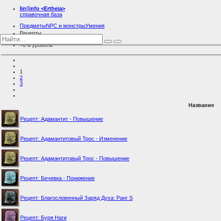
lin
][
info
<Ertheia>
справочная база
Предметы
NPC и монстры
Умения
Рецепты
Рецепты для гномов
8-й уровень
1
2
3
Название
Рецепт: Адамантит - Повышение
Рецепт: Адамантитовый Трос - Изменение
Рецепт: Адамантитовый Трос - Повышение
Рецепт: Бечевка - Понижение
Рецепт: Благословенный Заряд Духа: Ранг S
Рецепт: Буря Наги