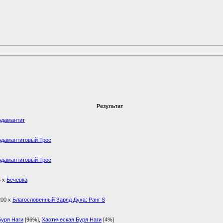
Результат
Адамантит
Адамантитовый Трос
Адамантитовый Трос
5 x
Бечевка
200 x
Благословенный Заряд Духа: Ранг S
Буря Наги
[96%]
,
Хаотическая Буря Наги
[4%]