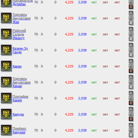
Надзиратель
70
0
0
4,229
2,038
нет
нет
нет
Дубабах
Торговец
Амулетами
70
0
0
4,229
2,038
нет
нет
нет
Жак
Рабочий
Склада
70
0
0
4,229
2,038
нет
нет
нет
Иманту
Казкин Зу
70
0
0
4,229
2,038
нет
нет
нет
Ганди
Какан
70
0
0
4,229
2,038
нет
нет
нет
Торговец
Амулетами
70
0
0
4,229
2,038
нет
нет
нет
Караи
Понтифик
70
0
0
4,229
2,038
нет
нет
нет
Кария
Каруда
70
0
0
4,229
2,038
нет
нет
нет
Префект
70
0
0
4,229
2,038
нет
нет
нет
Карукия