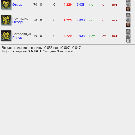
Огмар
70
0
0
4,229
2,038
нет
нет
нет
Понтифик
70
0
0
4,229
2,038
нет
нет
нет
Осборн
Бакалейщик
70
0
0
4,229
2,038
нет
нет
нет
Папума
Время создания страницы: 0.053 сек. (0.007 / 0.047).
lin
][
info
, версия:
2.5.ER.J
. Создано Gaikotsu ©