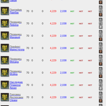
Лакан
Понтифик
70
0
0
4,229
2,038
нет
нет
нет
Ламбак
Провидец
70
0
0
4,229
2,038
нет
нет
нет
Ливина
Провидец
70
0
0
4,229
2,038
нет
нет
нет
Манакия
Префект
70
0
0
4,229
2,038
нет
нет
нет
Марестелла
Провидец
70
0
0
4,229
2,038
нет
нет
нет
Мекара
Провидец
70
0
0
4,229
2,038
нет
нет
нет
Мойра
Наследник
Пламени
70
0
0
4,229
2,038
нет
нет
нет
Аккан
Торговец
Доспехами
70
0
0
4,229
2,038
нет
нет
нет
Оваки