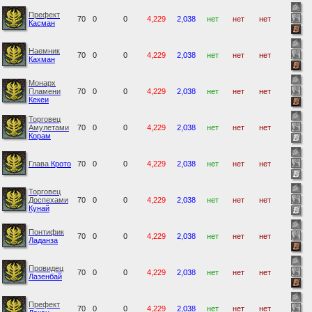
Префект
70
0
0
4,229
2,038
нет
нет
нет
Касман
Наемник
70
0
0
4,229
2,038
нет
нет
нет
Кахман
Монарх
Пламени
70
0
0
4,229
2,038
нет
нет
нет
Кекеи
Торговец
Амулетами
70
0
0
4,229
2,038
нет
нет
нет
Корам
Глава
Крото
70
0
0
4,229
2,038
нет
нет
нет
Торговец
Доспехами
70
0
0
4,229
2,038
нет
нет
нет
Кунай
Понтифик
70
0
0
4,229
2,038
нет
нет
нет
Ладанза
Провидец
70
0
0
4,229
2,038
нет
нет
нет
Лазенбай
Префект
70
0
0
4,229
2,038
нет
нет
нет