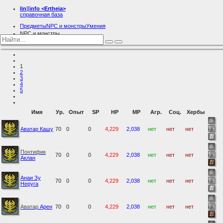
lin
][
info
<Ertheia>
справочная база
Предметы
NPC и монстры
Умения
NPC и монстры
Орки
1
2
3
4
5
Имя
Ур.
Опыт
SP
HP
MP
Агр.
Соц.
Хербы
Аватар Кашу
70
0
0
4,229
2,038
нет
нет
нет
Понтифик
70
0
0
4,229
2,038
нет
нет
нет
Аклан
Анаи Зу
70
0
0
4,229
2,038
нет
нет
нет
Неруга
Аватар
Арен
70
0
0
4,229
2,038
нет
нет
нет