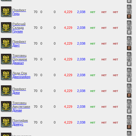
Префект
70
0
0
4,229
2,038
нет
нет
нет
Герц
Рабочий
Склада
70
0
0
4,229
2,038
нет
нет
нет
Грукин
Префект
70
0
0
4,229
2,038
нет
нет
нет
Дант
Торговец
Оружием
70
0
0
4,229
2,038
нет
нет
нет
Джакал
Леди Орк
70
0
0
4,229
2,038
нет
нет
нет
Дженнифер
Префект
70
0
0
4,229
2,038
нет
нет
нет
Доки
Торговец
Амулетами
70
0
0
4,229
2,038
нет
нет
нет
Донаи
Понтифик
70
0
0
4,229
2,038
нет
нет
нет
Дрикус