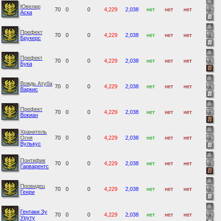
Ювелир
70
0
0
4,229
2,038
нет
нет
нет
Аска
Префект
70
0
0
4,229
2,038
нет
нет
нет
Брукерс
Префект
70
0
0
4,229
2,038
нет
нет
нет
Бука
Вождь Атуба
70
0
0
4,229
2,038
нет
нет
нет
Варкис
Префект
70
0
0
4,229
2,038
нет
нет
нет
Вокиан
Хранитель
Огня
70
0
0
4,229
2,038
нет
нет
нет
Вулькус
Понтифик
70
0
0
4,229
2,038
нет
нет
нет
Гарварентс
Провидец
70
0
0
4,229
2,038
нет
нет
нет
Генри
Гентаки Зу
70
0
0
4,229
2,038
нет
нет
нет
Уруту