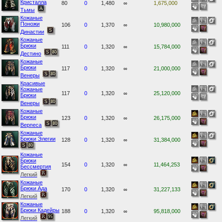
Кристалла
80
0
1,480
∞
1,675,000
Тьмы
Кожаные
Поножи
106
0
1,370
∞
10,980,000
Династии
Кожаные
Брюки
111
0
1,320
∞
15,784,000
Дестино
Кожаные
Брюки
117
0
1,320
∞
21,000,000
Венеры
Красивые
Кожаные
117
0
1,320
∞
25,120,000
Брюки
Венеры
Кожаные
Брюки
123
0
1,320
∞
26,175,000
Верпеса
Кожаные
Брюки Элегии
128
0
1,320
∞
31,384,000
Кожаные
Брюки
154
0
1,320
∞
11,464,253
Бессмертия
Легкий
Кожаные
Брюки Ада
170
0
1,320
∞
31,227,133
Легкий
Кожаные
Брюки Кадейры
188
0
1,320
∞
95,818,000
Легкий