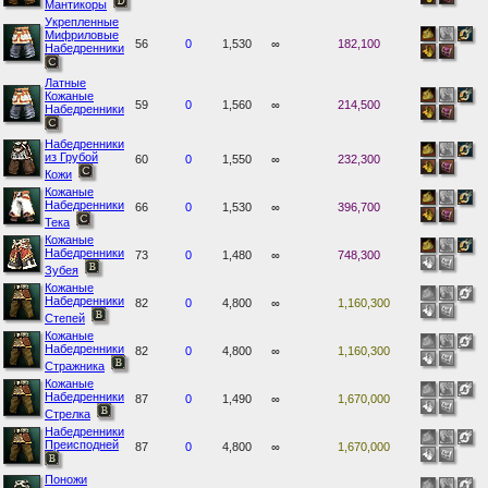
Мантикоры
Укрепленные
Мифриловые
56
0
1,530
∞
182,100
Набедренники
Латные
Кожаные
59
0
1,560
∞
214,500
Набедренники
Набедренники
из Грубой
60
0
1,550
∞
232,300
Кожи
Кожаные
Набедренники
66
0
1,530
∞
396,700
Тека
Кожаные
Набедренники
73
0
1,480
∞
748,300
Зубея
Кожаные
Набедренники
82
0
4,800
∞
1,160,300
Степей
Кожаные
Набедренники
82
0
4,800
∞
1,160,300
Стражника
Кожаные
Набедренники
87
0
1,490
∞
1,670,000
Стрелка
Набедренники
Преисподней
87
0
4,800
∞
1,670,000
Поножи