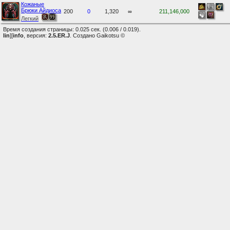
Кожаные
Брюки Айдиоса
200
0
1,320
∞
211,146,000
Легкий
Время создания страницы: 0.025 сек. (0.006 / 0.019).
lin
][
info
, версия:
2.5.ER.J
. Создано Gaikotsu ©