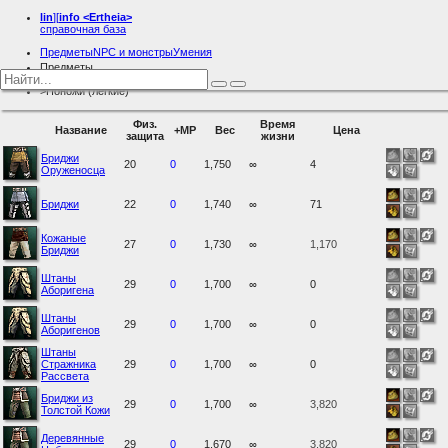
lin
][
info
<Ertheia>
справочная база
Предметы
NPC и монстры
Умения
Предметы
Броня
Поножи (легкие)
Физ.
Время
Название
+MP
Вес
Цена
защита
жизни
Бриджи
20
0
1,750
∞
4
Оруженосца
Бриджи
22
0
1,740
∞
71
Кожаные
27
0
1,730
∞
1,170
Бриджи
Штаны
29
0
1,700
∞
0
Аборигена
Штаны
29
0
1,700
∞
0
Аборигенов
Штаны
Стражника
29
0
1,700
∞
0
Рассвета
Бриджи из
29
0
1,700
∞
3,820
Толстой Кожи
Деревянные
29
0
1,670
∞
3,820