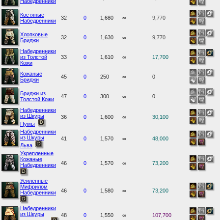
Набедренники
Костяные
32
0
1,680
∞
9,770
Набедренники
Хлопковые
32
0
1,630
∞
9,770
Бриджи
Набедренники
из Толстой
33
0
1,610
∞
17,700
Кожи
Кожаные
45
0
250
∞
0
Бриджи
Бриджи из
47
0
300
∞
0
Толстой Кожи
Набедренники
из Шкуры
36
0
1,600
∞
30,100
Пумы
Набедренники
из Шкуры
41
0
1,570
∞
48,000
Льва
Укрепленные
Кожаные
46
0
1,570
∞
73,200
Набедренники
Усиленные
Мифрилом
46
0
1,580
∞
73,200
Набедренники
Набедренники
из Шкуры
48
0
1,550
∞
107,700