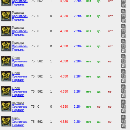
Хранитель
75
562
1
4,630
2,284
нет
да
нет
Портала
Годдард
Хранитель
75
0
0
4,630
2,284
нет
да
нет
Портала
Годдард
Хранитель
75
0
0
4,630
2,284
нет
да
нет
Портала
Годдард
Хранитель
75
0
0
4,630
2,284
нет
да
нет
Портала
Орен
Хранитель
75
562
1
4,630
2,284
нет
да
нет
Портала
Орен
Хранитель
75
562
1
4,630
2,284
нет
да
нет
Портала
Орен
Хранитель
75
562
1
4,630
2,284
нет
да
нет
Портала
Шутгарт
Хранитель
75
0
0
4,630
2,284
нет
нет
нет
Портала
Гиран
Хранитель
75
562
1
4,630
2,284
нет
да
нет
Портала