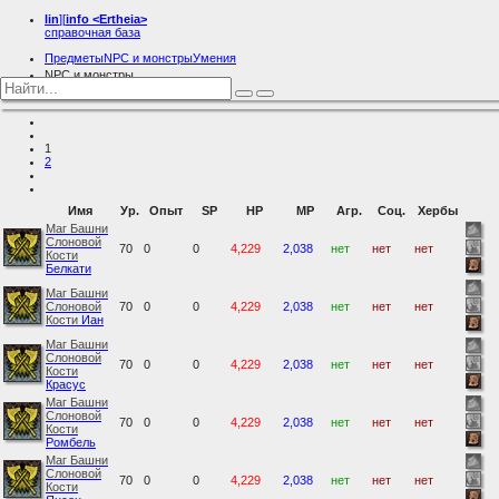
lin
][
info
<Ertheia>
справочная база
Предметы
NPC и монстры
Умения
NPC и монстры
Наемники
1
2
Имя
Ур.
Опыт
SP
HP
MP
Агр.
Соц.
Хербы
Маг Башни
Слоновой
70
0
0
4,229
2,038
нет
нет
нет
Кости
Белкати
Маг Башни
Слоновой
70
0
0
4,229
2,038
нет
нет
нет
Кости
Иан
Маг Башни
Слоновой
70
0
0
4,229
2,038
нет
нет
нет
Кости
Красус
Маг Башни
Слоновой
70
0
0
4,229
2,038
нет
нет
нет
Кости
Ромбель
Маг Башни
Слоновой
70
0
0
4,229
2,038
нет
нет
нет
Кости