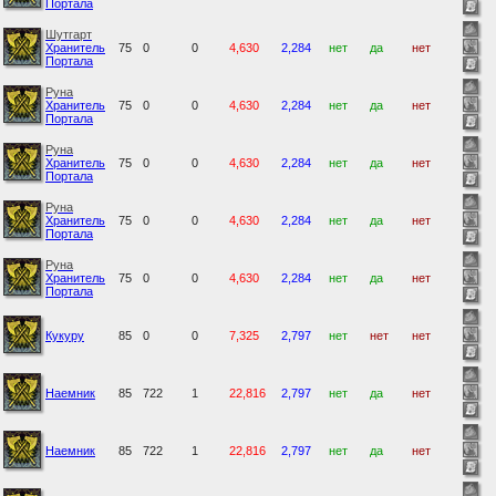
Портала
Шутгарт
Хранитель
75
0
0
4,630
2,284
нет
да
нет
Портала
Руна
Хранитель
75
0
0
4,630
2,284
нет
да
нет
Портала
Руна
Хранитель
75
0
0
4,630
2,284
нет
да
нет
Портала
Руна
Хранитель
75
0
0
4,630
2,284
нет
да
нет
Портала
Руна
Хранитель
75
0
0
4,630
2,284
нет
да
нет
Портала
Кукуру
85
0
0
7,325
2,797
нет
нет
нет
Наемник
85
722
1
22,816
2,797
нет
да
нет
Наемник
85
722
1
22,816
2,797
нет
да
нет