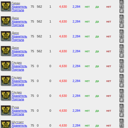
Гиран
Хранитель
75
562
1
4,630
2,284
нет
да
нет
Портала
Дион
Хранитель
75
562
1
4,630
2,284
нет
да
нет
Портала
Дион
Хранитель
75
562
1
4,630
2,284
нет
да
нет
Портала
Дион
Хранитель
75
562
1
4,630
2,284
нет
да
нет
Портала
Глудио
Хранитель
75
0
0
4,630
2,284
нет
да
нет
Портала
Глудио
Хранитель
75
0
0
4,630
2,284
нет
да
нет
Портала
Глудио
Хранитель
75
0
0
4,630
2,284
нет
да
нет
Портала
Руна
Хранитель
75
0
0
4,630
2,284
нет
да
нет
Портала
Шутгарт
Хранитель
75
0
0
4,630
2,284
нет
да
нет