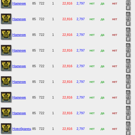
Наемник
85
722
1
22,816
2,797
нет
да
нет
Наемник
85
722
1
22,816
2,797
нет
да
нет
Наемник
85
722
1
22,816
2,797
нет
да
нет
Наемник
85
722
1
22,816
2,797
нет
да
нет
Наемник
85
722
1
22,816
2,797
нет
да
нет
Наемник
85
722
1
22,816
2,797
нет
да
нет
Наемник
85
722
1
22,816
2,797
нет
да
нет
Наемник
85
722
1
22,816
2,797
нет
да
нет
Новобранец
85
722
1
22,816
2,797
нет
да
нет