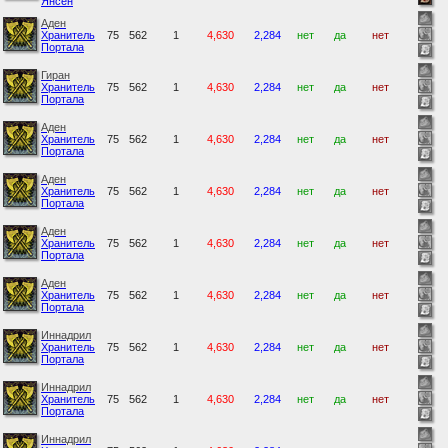
Янсен
Аден
Хранитель
75
562
1
4,630
2,284
нет
да
нет
Портала
Гиран
Хранитель
75
562
1
4,630
2,284
нет
да
нет
Портала
Аден
Хранитель
75
562
1
4,630
2,284
нет
да
нет
Портала
Аден
Хранитель
75
562
1
4,630
2,284
нет
да
нет
Портала
Аден
Хранитель
75
562
1
4,630
2,284
нет
да
нет
Портала
Аден
Хранитель
75
562
1
4,630
2,284
нет
да
нет
Портала
Иннадрил
Хранитель
75
562
1
4,630
2,284
нет
да
нет
Портала
Иннадрил
Хранитель
75
562
1
4,630
2,284
нет
да
нет
Портала
Иннадрил