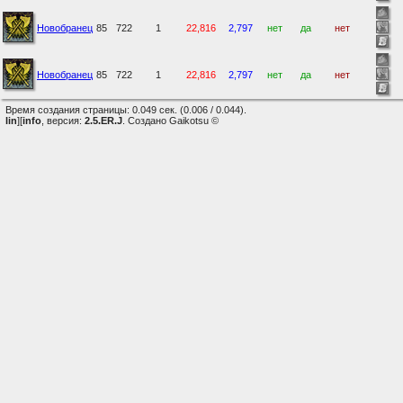
Новобранец
85
722
1
22,816
2,797
нет
да
нет
Новобранец
85
722
1
22,816
2,797
нет
да
нет
Время создания страницы: 0.049 сек. (0.006 / 0.044).
lin
][
info
, версия:
2.5.ER.J
. Создано Gaikotsu ©