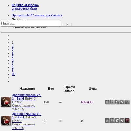
lin
][
info
<Ertheia>
справочная база
Предметы
NPC и монстры
Умения
Предметы
Разное
Краски для татуировок
1
2
3
4
5
6
7
8
9
10
Время
Название
Вес
Цена
жизни
Древняя Краска Ур.
1 - ВЫН
ВЫН+3
СИЛ-2
150
∞
692,400
Сопротивление
тьме +5
Древняя Краска Ур.
1 - ВЫН
ВЫН+3
СИЛ-2
0
∞
0
Сопротивление
тьме +5