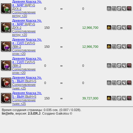
Древняя Краска Ур.
4 - МДР
МДР+5
ДУХ-2
0
∞
0
Сопротивление
ветру +20
Древняя Краска Ур.
4 - МДР
МДР+5
ДУХ-2
150
∞
12,966,700
Сопротивление
ветру +20
Древняя Краска Ур.
4 - СИЛ
СИЛ+5
ЛВК-2
150
∞
12,966,700
Сопротивление
огню +20
Древняя Краска Ур.
4 - СИЛ
СИЛ+5
ЛВК-2
0
∞
0
Сопротивление
огню +20
Древняя Краска Ур.
5 - ВЫН
ВЫН+5
0
∞
0
Сопротивление
тьме +25
Древняя Краска Ур.
5 - ВЫН
ВЫН+5
150
∞
39,727,000
Сопротивление
тьме +25
Время создания страницы: 0.035 сек. (0.007 / 0.028).
lin
][
info
, версия:
2.5.ER.J
. Создано Gaikotsu ©