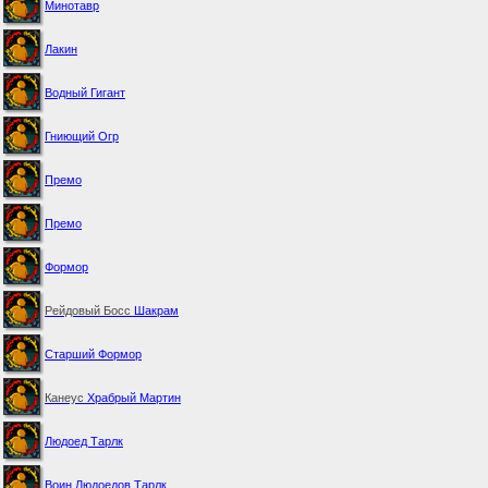
Минотавр
Лакин
Водный Гигант
Гниющий Огр
Премо
Премо
Формор
Рейдовый Босс
Шакрам
Старший Формор
Канеус
Храбрый Мартин
Людоед Тарлк
Воин Людоедов Тарлк