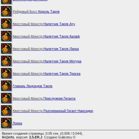
Рейдовый Босс
Король Тарлк
Квестовый Монстр
Налетчик Тарлк Ату
Квестовый Монстр
Налетчик Тарлк Калаф
Квестовый Монстр
Налетчик Тарлк Ланка
Квестовый Монстр
Налетчик Тарлк Мотура
Квестовый Монстр
Налетчик Тарлк Триска
Главарь Людоедов Тарлк
Квестовый Монстр
Прислужник Гиганта
Квестовый Монстр
Разгневанный Гигант Нарсидер
Лорка
Время создания страницы: 0.05 сек. (0.006 / 0.044).
lin
][
info
, версия:
2.5.ER.J
. Создано Gaikotsu ©