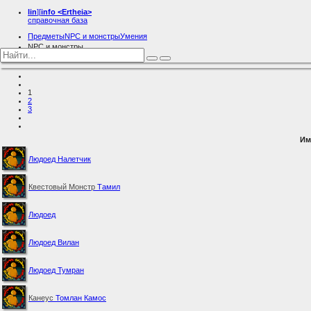
lin
][
info
<Ertheia>
справочная база
Предметы
NPC и монстры
Умения
NPC и монстры
Гиганты
1
2
3
Им
Людоед Налетчик
Квестовый Монстр
Тамил
Людоед
Людоед Вилан
Людоед Тумран
Канеус
Томлан Камос