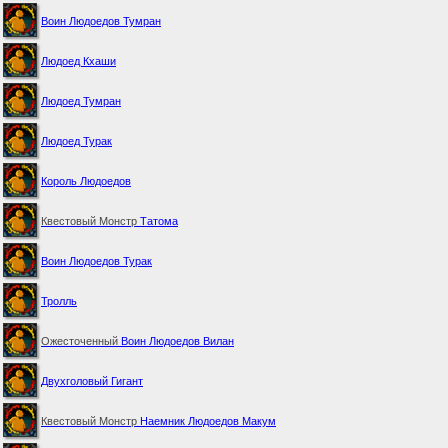
Воин Людоедов Тумран
Людоед Кхаши
Людоед Тумран
Людоед Турак
Король Людоедов
Квестовый Монстр
Татома
Воин Людоедов Турак
Тролль
Ожесточенный
Воин Людоедов Вилан
Двухголовый Гигант
Квестовый Монстр
Наемник Людоедов Макум