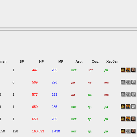
пыт
SP
HP
MP
Агр.
Соц.
Хербы
1
447
205
нет
нет
да
0
509
226
да
нет
нет
9
1
577
253
да
да
нет
1
1
650
285
нет
да
да
1
1
650
285
нет
да
да
850
128
163,693
1,430
нет
да
да