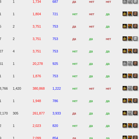
3
1
1,734
687
да
нет
нет
1
1
1,804
721
нет
нет
да
5
2
3,751
753
да
нет
да
7
2
3,751
753
да
да
нет
27
4
3,751
753
нет
да
да
51
1
20,278
925
нет
да
да
1
1
1,876
753
нет
да
да
8,766
1,420
380,868
1,222
нет
нет
нет
1
1
1,948
786
нет
да
да
2,170
305
261,877
3,933
да
да
да
2
1
2,023
820
нет
да
да
9
1
2,099
854
да
да
да