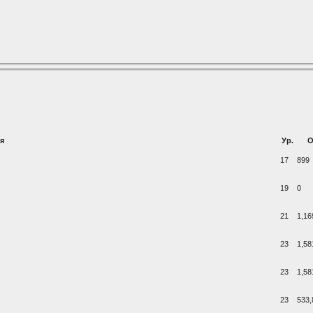
я
Ур.
О
17
899
19
0
21
1,16
23
1,58
23
1,58
23
533,