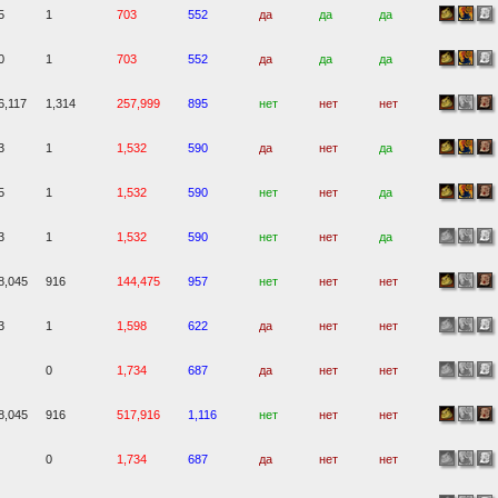
5
1
703
552
да
да
да
0
1
703
552
да
да
да
6,117
1,314
257,999
895
нет
нет
нет
3
1
1,532
590
да
нет
да
5
1
1,532
590
нет
нет
да
3
1
1,532
590
нет
нет
да
8,045
916
144,475
957
нет
нет
нет
3
1
1,598
622
да
нет
нет
0
1,734
687
да
нет
нет
8,045
916
517,916
1,116
нет
нет
нет
0
1,734
687
да
нет
нет