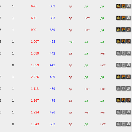
7
1
690
303
да
да
да
7
1
690
303
да
нет
да
3
1
909
389
да
нет
да
5
1
1,007
423
нет
да
да
8
1
1,059
442
да
да
нет
0
1,059
442
да
да
нет
8
1
2,226
459
да
да
да
9
1
1,113
459
да
нет
нет
6
1
1,167
478
да
да
да
8
1
1,224
496
да
нет
нет
0
1,343
533
да
да
нет