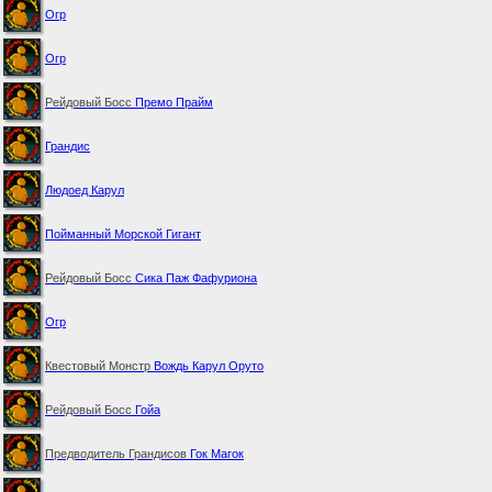
Огр
Огр
Рейдовый Босс
Премо Прайм
Грандис
Людоед Карул
Пойманный Морской Гигант
Рейдовый Босс
Сика Паж Фафуриона
Огр
Квестовый Монстр
Вождь Карул Оруто
Рейдовый Босс
Гойа
Предводитель Грандисов
Гок Магок