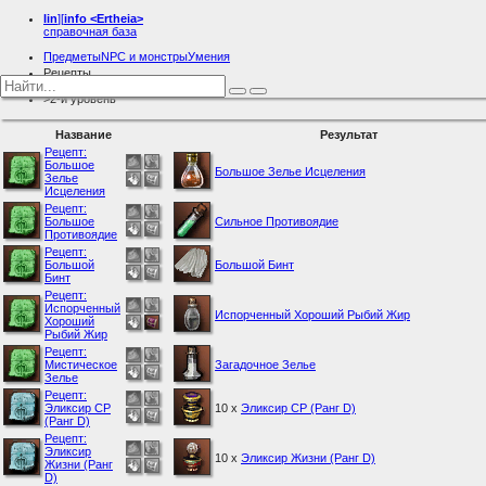
lin
][
info
<Ertheia>
справочная база
Предметы
NPC и монстры
Умения
Рецепты
Общие рецепты
2-й уровень
Название
Результат
Рецепт:
Большое
Большое Зелье Исцеления
Зелье
Исцеления
Рецепт:
Большое
Сильное Противоядие
Противоядие
Рецепт:
Большой
Большой Бинт
Бинт
Рецепт:
Испорченный
Испорченный Хороший Рыбий Жир
Хороший
Рыбий Жир
Рецепт:
Мистическое
Загадочное Зелье
Зелье
Рецепт:
Эликсир CP
10 x
Эликсир CP (Ранг D)
(Ранг D)
Рецепт:
Эликсир
10 x
Эликсир Жизни (Ранг D)
Жизни (Ранг
D)