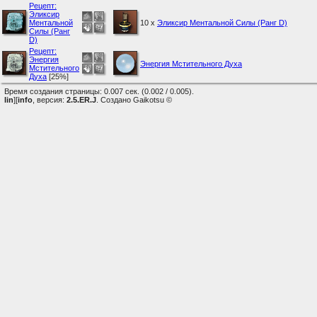
Рецепт:
Эликсир
Ментальной
10 x
Эликсир Ментальной Силы (Ранг D)
Силы (Ранг
D)
Рецепт:
Энергия
Энергия Мстительного Духа
Мстительного
Духа
[25%]
Время создания страницы: 0.007 сек. (0.002 / 0.005).
lin
][
info
, версия:
2.5.ER.J
. Создано Gaikotsu ©