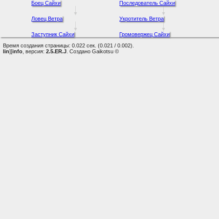
Боец Сайхи
Последователь Сайхи
Ловец Ветра
Укротитель Ветра
Заступник Сайхи
Громовержец Сайхи
Время создания страницы: 0.022 сек. (0.021 / 0.002).
lin
][
info
, версия:
2.5.ER.J
. Создано Gaikotsu ©