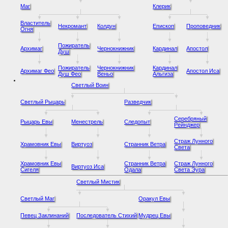
Маг
Клерик
Властитель
Некромант
Колдун
Епископ
Проповедник
Огня
Пожиратель
Архимаг
Чернокнижник
Кардинал
Апостол
Душ
Пожиратель
Чернокнижник
Кардинал
Архимаг Фео
Апостол Иса
Душ Фео
Веньо
Альгиза
Светлый Воин
Светлый Рыцарь
Разведчик
Серебряный
Рыцарь Евы
Менестрель
Следопыт
Рейнджер
Страж Лунного
Храмовник Евы
Виртуоз
Странник Ветра
Света
Храмовник Евы
Странник Ветра
Страж Лунного
Виртуоз Иса
Сигеля
Одала
Света Эура
Светлый Мистик
Светлый Маг
Оракул Евы
Певец Заклинаний
Последователь Стихий
Мудрец Евы