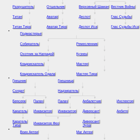
Разрушитель
Отшельник
Верховный Шаман
Вестник Войны
Титан
Аватар
Деспот
Глас Судьбы
Титан Тира
Аватар Тира
Деспот Иса
Глас Судьбы Иса
Подмастерье
Собиратель
Ремесленник
Охотник за Наградой
Кузнец
Кладоискатель
Мастер
Кладоискатель Одала
Мастер Тира
Грешник
Грешница
Солдат
Надзиратель
Берсерк
Палач
Палач
Арбалетчик
Инспектор
Каратель
Инквизитор
Инквизитор
Диверсант
Арбитр
Каратель
Диверсант
Инквизитор Фео
Тира
Эура
Воин Артеи
Маг Артеи