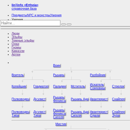
lin
][
info
<Ertheia>
справочная база
Предметы
NPC и монстры
Умения
Умения
Эльфы
Люди
Эльфы
Темные эльфы
Орки
Гномы
Камаэли
Артеи
Воин
Воитель
Рыцарь
Разбойник
Искатель
Копейщик
Гладиатор
Паладин
Мститель
Стрелок
Сокровищ
Рыцарь
Полководец
Дуэлист
Рыцарь Ада
Авантюрист
Снайпер
Феникса
Рыцарь
Полководец
Дуэлист
Рыцарь Ада
Авантюрист
Снайпер
Феникса
Тира
Тира
Сигеля
Одала
Эура
Сигеля
Мистик