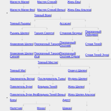
Магистр Магии
Мастер Стихий
Жрец Евы
Магистр Магии Фео
Мастер Стихий Веньо
Жрец Евы Альгиза
Темный Воин
Темный Рыцарь
Ассасин
Призрачный
Рыцарь Шилен
Танцор Смерти
Странник Бездны
Рейнджер
Призрачный
Храмовник Шилен
Призрачный Танцор
Страж Теней
Охотник
Храмовник Шилен
Призрачный Танцор
Призрачный
Страж Теней Эура
Сигеля
Иса
Охотник Одала
Темный Мистик
Темный Маг
Оракул Шилен
Заклинатель Ветра
Последователь Тьмы
Мудрец Шилен
Повелитель Бури
Владыка Теней
Жрец Шилен
Повелитель Бури Фео
Владыка Теней Веньо
Жрец Шилен Альгиза
Боец
Адепт
Налетчик
Монах
Шаман