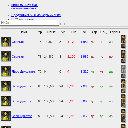
lin
][
info
<Ertheia>
справочная база
Предметы
NPC и монстры
Умения
NPC и монстры
Неизвестное Создание
Имя
Ур.
Опыт
SP
HP
MP
Агр.
Соц.
Хербы
Сприган
78
14,880
3
1,179
1,982
да
нет
да
Сприган
78
14,880
3
1,179
1,982
да
нет
нет
Яйцо Динозавра
78
0
0
4
2,320
нет
нет
да
Велоцираптор
80
100,560
24
5,215
2,065
да
да
да
Велоцираптор
80
100,560
24
5,215
2,065
да
да
да
Велоцираптор
80
100,560
24
5,215
2,065
да
да
да