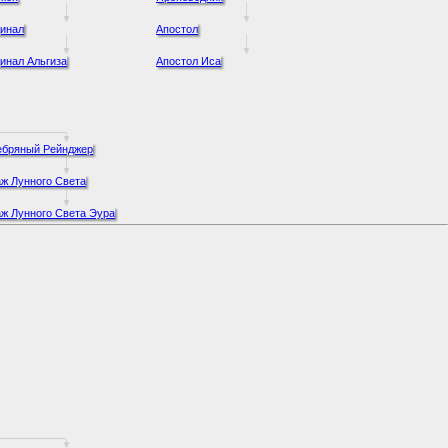
инал
Апостол
инал Альгиза
Апостол Иса
ебряный Рейнджер
ж Лунного Света
ж Лунного Света Эура