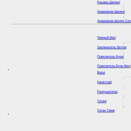
Рыцарь Шилен
Храмовник Шилен
Храмовник Шилен Сиг
Темный Маг
Заклинатель Ветра
Повелитель Бури
Повелитель Бури Фео
Боец
Налетчик
Разрушитель
Титан
Титан Тира