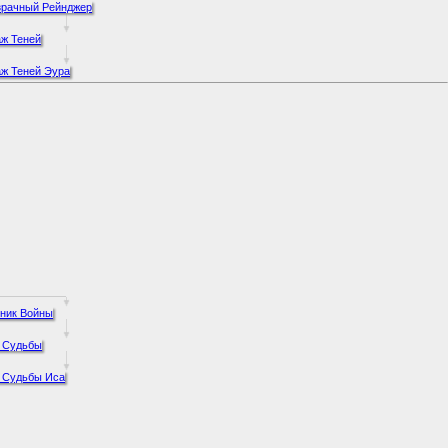
зрачный Рейнджер
ж Теней
ж Теней Эура
ник Войны
 Судьбы
 Судьбы Иса