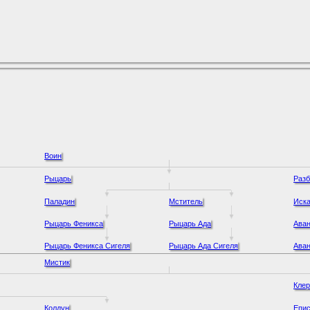
Воин
Рыцарь
Разб
Паладин
Мститель
Иск
Рыцарь Феникса
Рыцарь Ада
Ава
Рыцарь Феникса Сигеля
Рыцарь Ада Сигеля
Ава
Мистик
Клер
Колдун
Епис