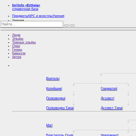
lin
][
info
<Ertheia>
справочная база
Предметы
NPC и монстры
Умения
Умения
Темные эльфы
Люди
Эльфы
Темные эльфы
Орки
Гномы
Камаэли
Артеи
Воитель
Копейщик
Гладиатор
Полководец
Дуэлист
Полководец Тира
Дуэлист Тира
Маг
Властитель Огня
Некромант