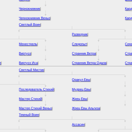
Чернокнижник
Кард
Чернокнижник Веньо
Кард
Светлый Воин
Разведчик
Менестрель
Следопыт
Сер
Виртуоз
Странник Ветра
Стра
я
Виртуоз Иса
Странник Ветра Одала
Стра
Светлый Мистик
Оракул Евы
Последователь Стихий
Мудрец Евы
Мастер Стихий
Жрец Евы
Мастер Стихий Веньо
Жрец Евы Альгиза
Темный Воин
Ассасин