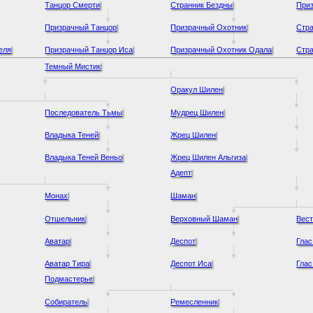
Танцор Смерти
Странник Бездны
При
Призрачный Танцор
Призрачный Охотник
Стра
еля
Призрачный Танцор Иса
Призрачный Охотник Одала
Стра
Темный Мистик
Оракул Шилен
Последователь Тьмы
Мудрец Шилен
Владыка Теней
Жрец Шилен
Владыка Теней Веньо
Жрец Шилен Альгиза
Адепт
Монах
Шаман
Отшельник
Верховный Шаман
Вест
Аватар
Деспот
Глас
Аватар Тира
Деспот Иса
Глас
Подмастерье
Собиратель
Ремесленник