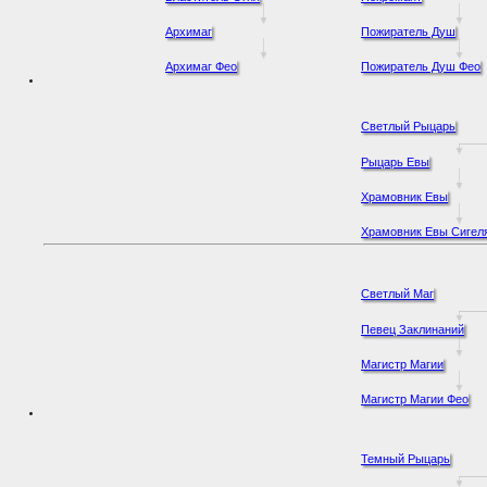
Архимаг
Пожиратель Душ
Архимаг Фео
Пожиратель Душ Фео
Светлый Рыцарь
Рыцарь Евы
Храмовник Евы
Храмовник Евы Сигел
Светлый Маг
Певец Заклинаний
Магистр Магии
Магистр Магии Фео
Темный Рыцарь