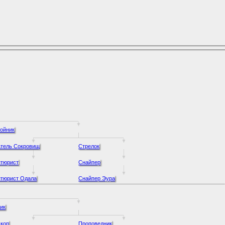
ойник
атель Сокровищ
Стрелок
нтюрист
Снайпер
нтюрист Одала
Снайпер Эура
ик
коп
Проповедник