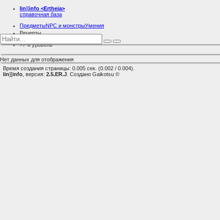
lin
][
info
<Ertheia>
справочная база
Предметы
NPC и монстры
Умения
Рецепты
Общие рецепты
7-й уровень
Нет данных для отображения
Время создания страницы: 0.005 сек. (0.002 / 0.004).
lin
][
info
, версия:
2.5.ER.J
. Создано Gaikotsu ©