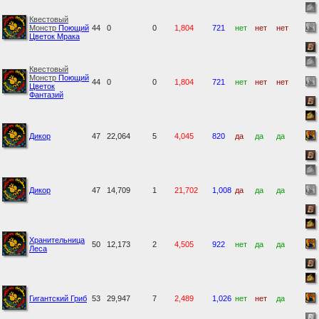
Квестовый
Монстр
Поющий
44
0
0
1,804
721
нет
нет
нет
Цветок Мрака
Квестовый
Монстр
Поющий
44
0
0
1,804
721
нет
нет
нет
Цветок
Фантазий
Дикор
47
22,064
5
4,045
820
да
да
да
Дикор
47
14,709
1
21,702
1,008
да
да
да
Хранительница
50
12,173
2
4,505
922
нет
да
да
Леса
Гигантский Гриб
53
29,947
7
2,489
1,026
нет
нет
да