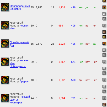
Освобожденный
25
2,956
12
1,224
496
нет
да
да
Вихревик
Квестовый
Монстр
Черная
30
0
0
958
406
нет
нет
нет
Ива
Порабощенный
35
2,672
26
1,224
496
нет
нет
да
Дух
Квестовый
Монстр
Черная
39
0
0
1,467
571
нет
нет
нет
Ива
Наблюдатель
Квестовый
40
0
0
1,532
590
да
нет
нет
Монстр
Арурон
Квестовый
Монстр
Поющий
44
0
0
1,804
721
нет
нет
нет
Цветок
Кошмаров