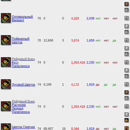
Оптимальный
70
0
0
4,229
2,038
нет
нет
нет
Вариант
Пойманный
70
12,658
3
3,874
1,659
нет
нет
да
Цветок
Рейдовый Боец
Куст
74
0
0
1,359,419
2,235
нет
нет
нет
Палатаноса
Луговой Цветок
74
6,199
1
4,172
1,819
да
да
да
Рейдовый Боец
Растение
74
0
0
1,359,419
2,235
нет
нет
нет
Людоед
Палатаноса
Цветок Горячих
74
68,407
16
8,344
1,819
да
нет
да