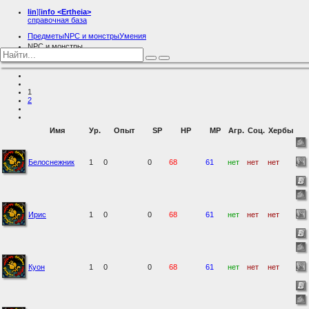
lin
][
info
<Ertheia>
справочная база
Предметы
NPC и монстры
Умения
NPC и монстры
Растения
1
2
Имя
Ур.
Опыт
SP
HP
MP
Агр.
Соц.
Хербы
Белоснежник
1
0
0
68
61
нет
нет
нет
Ирис
1
0
0
68
61
нет
нет
нет
Куон
1
0
0
68
61
нет
нет
нет