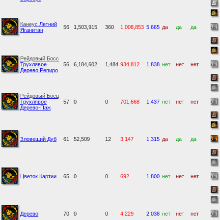
Канеус
Летний
56
1,503,915
360
1,008,853
5,665
да
да
да
Яганитан
Рейдовый Босс
Трухлявое
56
6,184,602
1,484
934,812
1,838
нет
нет
нет
Дерево Репиро
Рейдовый Боец
Трухлявое
57
0
0
701,668
1,437
нет
нет
нет
Дерево-Паж
Зловещий Дуб
61
52,509
12
3,147
1,315
да
да
да
Цветок Картии
65
0
0
692
1,800
нет
нет
нет
Дерево
70
0
0
4,229
2,038
нет
нет
нет