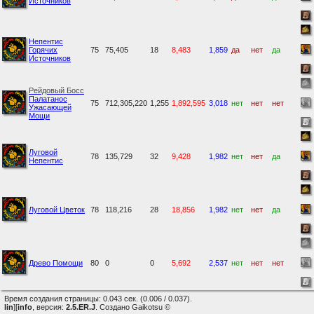
Источников
Непентис
Горячих
75
75,405
18
8,483
1,859
да
нет
да
Источников
Рейдовый Босс
Палатанос
75
712,305,220
1,255
1,892,595
3,018
нет
нет
нет
Ужасающей
Мощи
Луговой
78
135,729
32
9,428
1,982
нет
нет
да
Непентис
Луговой Цветок
78
118,216
28
18,856
1,982
нет
нет
да
Древо Помощи
80
0
0
5,692
2,537
нет
нет
нет
Время создания страницы: 0.043 сек. (0.006 / 0.037).
lin
][
info
, версия:
2.5.ER.J
. Создано Gaikotsu ©