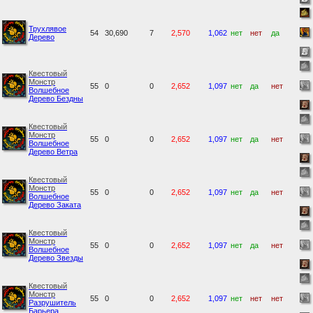
Трухлявое
54
30,690
7
2,570
1,062
нет
нет
да
Дерево
Квестовый
Монстр
55
0
0
2,652
1,097
нет
да
нет
Волшебное
Дерево Бездны
Квестовый
Монстр
55
0
0
2,652
1,097
нет
да
нет
Волшебное
Дерево Ветра
Квестовый
Монстр
55
0
0
2,652
1,097
нет
да
нет
Волшебное
Дерево Заката
Квестовый
Монстр
55
0
0
2,652
1,097
нет
да
нет
Волшебное
Дерево Звезды
Квестовый
Монстр
55
0
0
2,652
1,097
нет
нет
нет
Разрушитель
Барьера