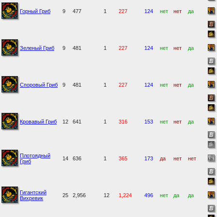
Горный Гриб
9
477
1
227
124
нет
нет
да
Зеленый Гриб
9
481
1
227
124
нет
нет
да
Споровый Гриб
9
481
1
227
124
нет
нет
да
Кровавый Гриб
12
641
1
316
153
нет
нет
да
Плотоядный
14
636
1
365
173
да
нет
нет
Гриб
Гигантский
25
2,956
12
1,224
496
нет
да
да
Вихревик