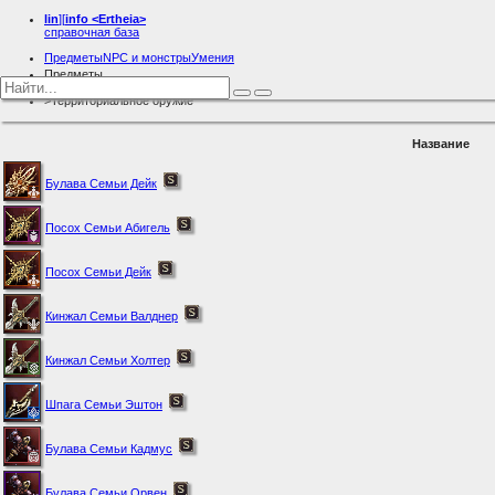
lin
][
info
<Ertheia>
справочная база
Предметы
NPC и монстры
Умения
Предметы
Оружие
Территориальное оружие
Название
Булава Семьи Дейк
Посох Семьи Абигель
Посох Семьи Дейк
Кинжал Семьи Валднер
Кинжал Семьи Холтер
Шпага Семьи Эштон
Булава Семьи Кадмус
Булава Семьи Орвен