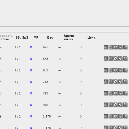
корость
Время
SS / SpS
MP
Вес
Цена
атаки
жизни
9
1 / 1
0
975
∞
0
5
1 / 1
0
683
∞
0
5
1 / 1
0
683
∞
0
3
1 / 1
0
713
∞
0
3
1 / 1
0
713
∞
0
6
1 / 1
0
975
∞
0
9
1 / 1
0
1,178
∞
0
9
1 / 1
0
1,178
∞
0