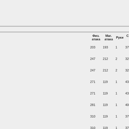
Физ.
Маг.
С
Руки
атака
атака
203
193
1
37
247
212
2
32
247
212
2
32
271
119
1
43
271
119
1
43
281
119
1
40
310
119
1
37
310
119
1
37