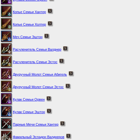
Копье Семьи Хантер
Копье Семьи Холтер
Меч Семьи Эштон
Расчленитель Семьи Валднер
Расчленитель Семьи Эстос
Двуручный Молот Семьи Абигель
Двуручный Молот Семьи Эстос
Кулак Семьи Орвен
Кулак Семьи Эштон
Парные Мечи Семьи Хантер
Фамильный Эспадон Валднеров