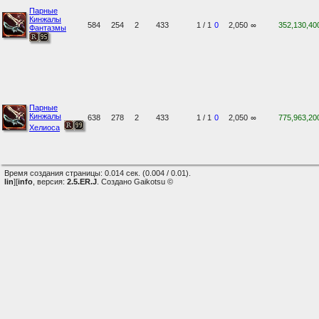
Парные
Кинжалы
584
254
2
433
1 / 1
0
2,050
∞
352,130,40
Фантазмы
Парные
Кинжалы
638
278
2
433
1 / 1
0
2,050
∞
775,963,20
Хелиоса
Время создания страницы: 0.014 сек. (0.004 / 0.01).
lin
][
info
, версия:
2.5.ER.J
. Создано Gaikotsu ©