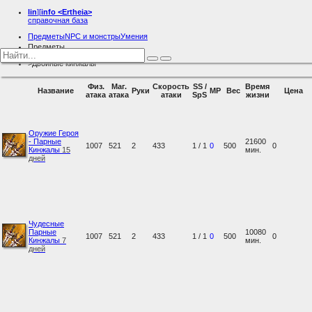
lin
][
info
<Ertheia>
справочная база
Предметы
NPC и монстры
Умения
Предметы
Оружие
Двойные кинжалы
Физ.
Маг.
Скорость
SS /
Время
Название
Руки
MP
Вес
Цена
атака
атака
атаки
SpS
жизни
Оружие Героя
- Парные
21600
1007
521
2
433
1 / 1
0
500
0
Кинжалы
15
мин.
дней
Чудесные
Парные
10080
1007
521
2
433
1 / 1
0
500
0
Кинжалы
7
мин.
дней