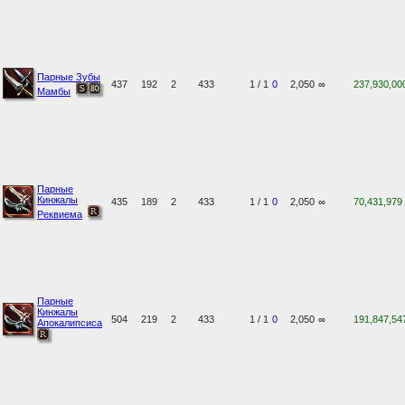
Парные Зубы
437
192
2
433
1 / 1
0
2,050
∞
237,930,00
Мамбы
Парные
Кинжалы
435
189
2
433
1 / 1
0
2,050
∞
70,431,979
Реквиема
Парные
Кинжалы
504
219
2
433
1 / 1
0
2,050
∞
191,847,54
Апокалипсиса