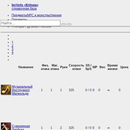
lin
][
info
<Ertheia>
справочная база
Предметы
NPC и монстры
Умения
Предметы
Оружие
Топоры / дубины / посохи
1
2
3
4
Физ.
Маг.
Скорость
SS /
Время
Название
Руки
MP
Вес
Цена
атака
атака
атаки
SpS
жизни
Музыкальный
Инструмент
1
1
1
325
0 / 0
0
0
∞
0
Магмельда
Сувенирная
1
1
2
325
0 / 0
0
0
∞
0
Дарбука