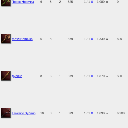
Посох Новичка
6
8
2
325
1 / 1
0
1,080
∞
0
Жезл Новичка
6
8
1
379
1 / 1
0
1,330
∞
590
Дубина
8
6
1
379
1 / 1
0
1,870
∞
590
Тяжелое Зубило
10
8
1
379
1 / 1
0
1,890
∞
6,200