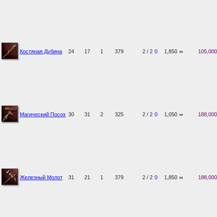
Костяная Дубина
24
17
1
379
2 / 2
0
1,850
∞
105,000
Магический Посох
30
31
2
325
2 / 2
0
1,050
∞
188,000
Железный Молот
31
21
1
379
2 / 2
0
1,850
∞
188,000