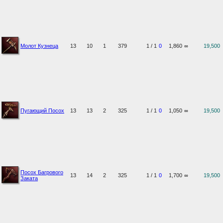
Молот Кузнеца
13
10
1
379
1 / 1
0
1,860
∞
19,500
Пугающий Посох
13
13
2
325
1 / 1
0
1,050
∞
19,500
Посох Багрового
13
14
2
325
1 / 1
0
1,700
∞
19,500
Заката