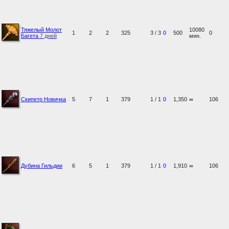
Тяжелый Молот
10080
1
2
2
325
3 / 3
0
500
0
Багета
7 дней
мин.
Скипетр Новичка
5
7
1
379
1 / 1
0
1,350
∞
106
Дубина Гильдии
6
5
1
379
1 / 1
0
1,910
∞
106