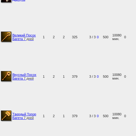
Великий Посох
10080
1
2
2
325
3 / 3
0
500
0
Багета
7 дней
мин.
Вкусный Посох
10080
1
2
1
379
3 / 3
0
500
0
Багета
7 дней
мин.
Твердый Топор
10080
1
2
1
379
3 / 3
0
500
0
Багета
7 дней
мин.