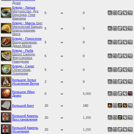
Души
Блюдо - Лапша
Могущество, Дух
5
∞
0
Берсерка, Гнев
Вампира
Блюдо - Манты
Щит,
Магический Барьер,
5
∞
0
Благословение
Щита
Блюдо - Поросенок
Воодушевление,
5
∞
0
Дикая Магия
Блюдо - Рыба
Шепот Смерти,
5
∞
0
Фокусировка,
Наведение
Блюдо - Салат
Облегчение,
5
∞
0
Ускорение
Большое Зелье
2
∞
0
Исцеления Ветра
Большое Яйцо
0
∞
5,000
Драко
Большой Бинт
20
∞
180
Большой Камень
20
∞
1,200
Восстановления
Большой Камень
20
∞
1,200
Исцеления