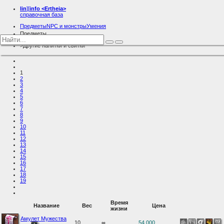
lin
][
info
<Ertheia>
справочная база
Предметы
NPC и монстры
Умения
Предметы
Разное
Другие напитки и свитки
1
2
3
4
5
6
7
8
9
10
11
12
13
14
15
16
17
18
19
Время
Название
Вес
Цена
жизни
Амулет Мужества
10
∞
54,000