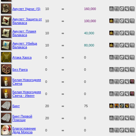
Амулет Удачи: (S)
10
∞
160,000
Амулет: Защита от
10
∞
100,000
Валакаса
Амулет: Пламя
10
∞
40,000
Валакаса
Амулет: Убийца
10
∞
80,000
Валакаса
Атака Хаоса
0
∞
0
Без Ранга
0
∞
0
Белая Новогодняя
0
∞
0
Свеча
Белая Новогодняя
0
∞
0
Свеча - Ивент
Бинт
20
∞
75
Бинт Первой
20
∞
0
Помощи
Благословение
0
∞
0
Деда Мороза