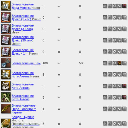
Благословение
5
∞
0
Деда Мороза
Ивент
Благословение
0
∞
0
Драко (1 час)
Ивент
Благословение
Драко (3 часа)
0
∞
0
Ивент
Благословение
Драко (30 мин)
0
∞
0
Ивент
Благословение
0
∞
0
Драко - 1 ч.
Ивент
Благословение Евы
180
∞
500
Благословение
5
∞
0
Кота-Ангела
Ивент
Благословение
5
∞
0
Кота-Ангела
Благословение
5
∞
0
Кота-Ангела
Благословенное
Перо - Лабиринт
1
∞
0
Картии
Блюдо - Курица
Чистота,
Проницательность,
5
∞
0
Благословение