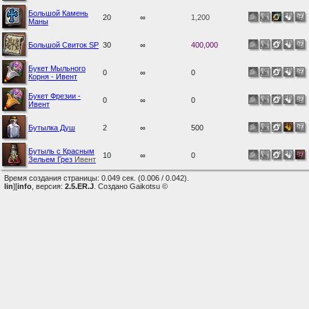
Большой Камень
20
∞
1,200
Маны
Большой Свиток SP
30
∞
400,000
Букет Мыльного
0
∞
0
Корня - Ивент
Букет Фрезии -
0
∞
0
Ивент
Бутылка Душ
2
∞
500
Бутыль с Красным
10
∞
0
Зельем Грез
Ивент
Время создания страницы: 0.049 сек. (0.006 / 0.042).
lin
][
info
, версия:
2.5.ER.J
. Создано Gaikotsu ©