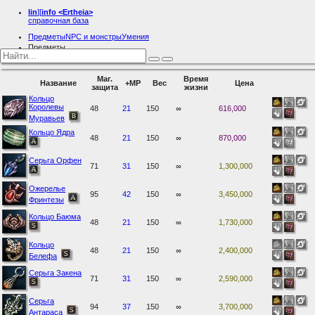
lin
][
info
<Ertheia>
справочная база
Предметы
NPC и монстры
Умения
Предметы
Именная бижутерия
Маг.
Время
Название
+MP
Вес
Цена
защита
жизни
Кольцо
Королевы
48
21
150
∞
616,000
Муравьев
Кольцо Ядра
48
21
150
∞
870,000
Серьга Орфен
71
31
150
∞
1,300,000
Ожерелье
95
42
150
∞
3,450,000
Фринтезы
Кольцо Баюма
48
21
150
∞
1,730,000
Кольцо
48
21
150
∞
2,400,000
Белефа
Серьга Закена
71
31
150
∞
2,590,000
Серьга
94
37
150
∞
3,700,000
Антараса