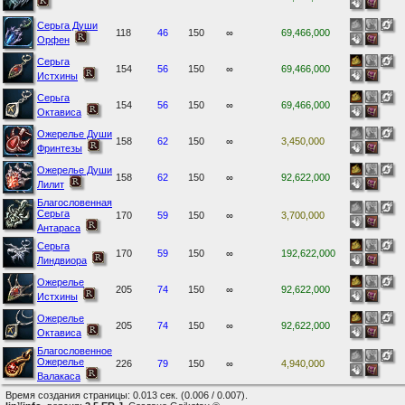
Серьга Души
118
46
150
∞
69,466,000
Орфен
Серьга
154
56
150
∞
69,466,000
Истхины
Серьга
154
56
150
∞
69,466,000
Октависа
Ожерелье Души
158
62
150
∞
3,450,000
Фринтезы
Ожерелье Души
158
62
150
∞
92,622,000
Лилит
Благословенная
Серьга
170
59
150
∞
3,700,000
Антараса
Серьга
170
59
150
∞
192,622,000
Линдвиора
Ожерелье
205
74
150
∞
92,622,000
Истхины
Ожерелье
205
74
150
∞
92,622,000
Октависа
Благословенное
Ожерелье
226
79
150
∞
4,940,000
Валакаса
Время создания страницы: 0.013 сек. (0.006 / 0.007).