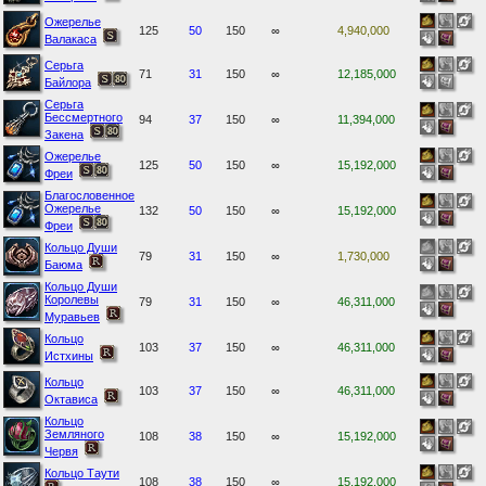
Ожерелье
125
50
150
∞
4,940,000
Валакаса
Серьга
71
31
150
∞
12,185,000
Байлора
Серьга
Бессмертного
94
37
150
∞
11,394,000
Закена
Ожерелье
125
50
150
∞
15,192,000
Фреи
Благословенное
Ожерелье
132
50
150
∞
15,192,000
Фреи
Кольцо Души
79
31
150
∞
1,730,000
Баюма
Кольцо Души
Королевы
79
31
150
∞
46,311,000
Муравьев
Кольцо
103
37
150
∞
46,311,000
Истхины
Кольцо
103
37
150
∞
46,311,000
Октависа
Кольцо
Земляного
108
38
150
∞
15,192,000
Червя
Кольцо Таути
108
38
150
∞
15,192,000