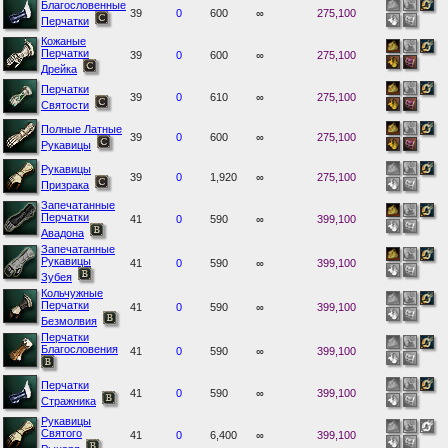
Благословенные
39
0
600
∞
275,100
Перчатки
Кожаные
Перчатки
39
0
600
∞
275,100
Дрейка
Перчатки
39
0
610
∞
275,100
Святости
Полные Латные
39
0
600
∞
275,100
Рукавицы
Рукавицы
39
0
1,920
∞
275,100
Призрака
Запечатанные
Перчатки
41
0
590
∞
399,100
Авадона
Запечатанные
Рукавицы
41
0
590
∞
399,100
Зубея
Кольчужные
Перчатки
41
0
590
∞
399,100
Безмолвия
Перчатки
Благословения
41
0
590
∞
399,100
Перчатки
41
0
590
∞
399,100
Стражника
Рукавицы
Святого
41
0
6,400
∞
399,100