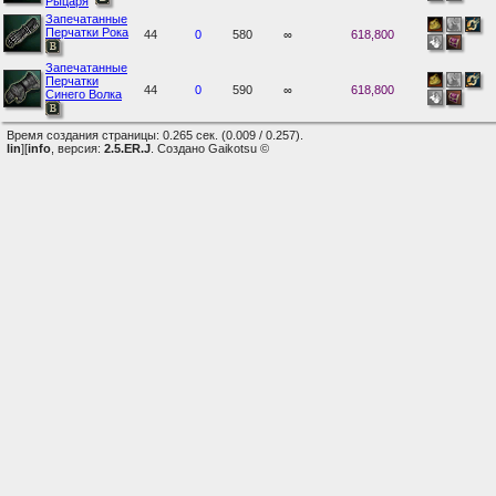
Рыцаря
Запечатанные
Перчатки Рока
44
0
580
∞
618,800
Запечатанные
Перчатки
44
0
590
∞
618,800
Синего Волка
Время создания страницы: 0.265 сек. (0.009 / 0.257).
lin
][
info
, версия:
2.5.ER.J
. Создано Gaikotsu ©