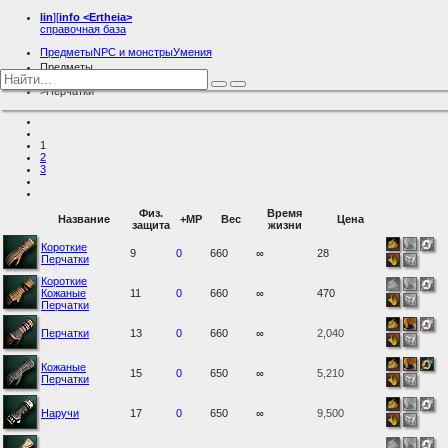
lin
][
info
<Ertheia>
справочная база
Предметы
NPC и монстры
Умения
Предметы
Броня
Перчатки
1
2
3
Физ.
Время
Название
+MP
Вес
Цена
защита
жизни
Короткие
9
0
660
∞
28
Перчатки
Короткие
Кожаные
11
0
660
∞
470
Перчатки
Перчатки
13
0
660
∞
2,040
Кожаные
15
0
650
∞
5,210
Перчатки
Наручи
17
0
650
∞
9,500