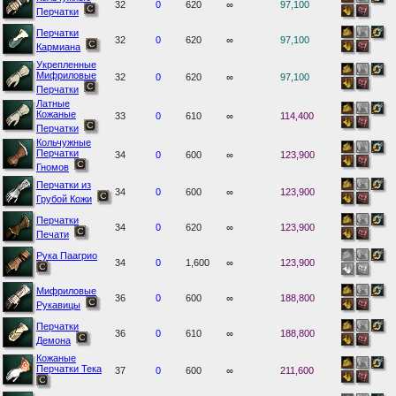
32
0
620
∞
97,100
Перчатки
Перчатки
32
0
620
∞
97,100
Кармиана
Укрепленные
Мифриловые
32
0
620
∞
97,100
Перчатки
Латные
Кожаные
33
0
610
∞
114,400
Перчатки
Кольчужные
Перчатки
34
0
600
∞
123,900
Гномов
Перчатки из
34
0
600
∞
123,900
Грубой Кожи
Перчатки
34
0
620
∞
123,900
Печати
Рука Паагрио
34
0
1,600
∞
123,900
Мифриловые
36
0
600
∞
188,800
Рукавицы
Перчатки
36
0
610
∞
188,800
Демона
Кожаные
Перчатки Тека
37
0
600
∞
211,600