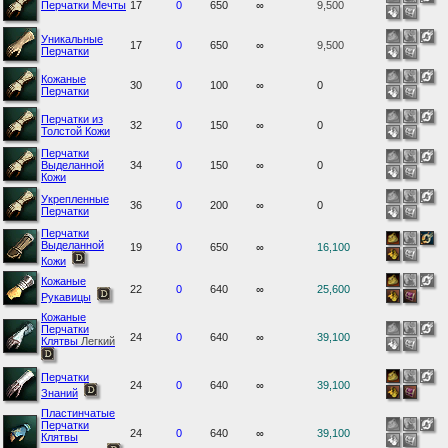
Перчатки Мечты
17
0
650
∞
9,500
Уникальные
17
0
650
∞
9,500
Перчатки
Кожаные
30
0
100
∞
0
Перчатки
Перчатки из
32
0
150
∞
0
Толстой Кожи
Перчатки
Выделанной
34
0
150
∞
0
Кожи
Укрепленные
36
0
200
∞
0
Перчатки
Перчатки
Выделанной
19
0
650
∞
16,100
Кожи
Кожаные
22
0
640
∞
25,600
Рукавицы
Кожаные
Перчатки
24
0
640
∞
39,100
Клятвы
Легкий
Перчатки
24
0
640
∞
39,100
Знаний
Пластинчатые
Перчатки
24
0
640
∞
39,100
Клятвы