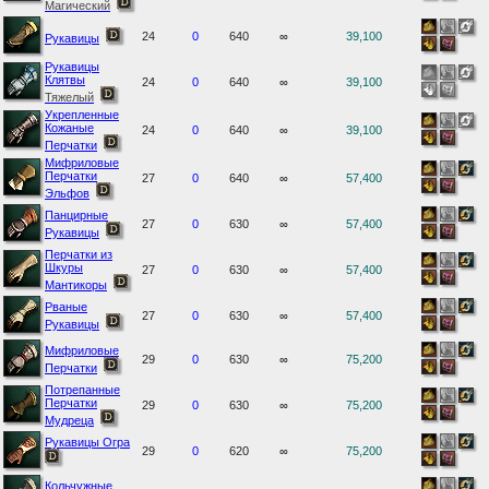
Магический
24
0
640
∞
39,100
Рукавицы
Рукавицы
Клятвы
24
0
640
∞
39,100
Тяжелый
Укрепленные
Кожаные
24
0
640
∞
39,100
Перчатки
Мифриловые
Перчатки
27
0
640
∞
57,400
Эльфов
Панцирные
27
0
630
∞
57,400
Рукавицы
Перчатки из
Шкуры
27
0
630
∞
57,400
Мантикоры
Рваные
27
0
630
∞
57,400
Рукавицы
Мифриловые
29
0
630
∞
75,200
Перчатки
Потрепанные
Перчатки
29
0
630
∞
75,200
Мудреца
Рукавицы Огра
29
0
620
∞
75,200
Кольчужные