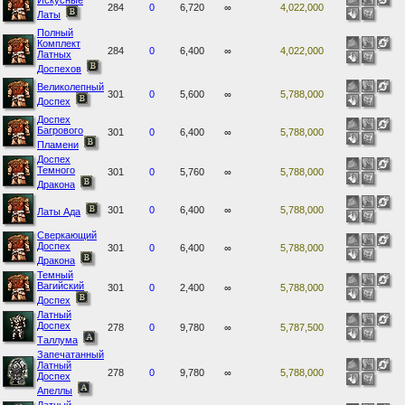
Искусные
284
0
6,720
∞
4,022,000
Латы
Полный
Комплект
284
0
6,400
∞
4,022,000
Латных
Доспехов
Великолепный
301
0
5,600
∞
5,788,000
Доспех
Доспех
Багрового
301
0
6,400
∞
5,788,000
Пламени
Доспех
Темного
301
0
5,760
∞
5,788,000
Дракона
301
0
6,400
∞
5,788,000
Латы Ада
Сверкающий
Доспех
301
0
6,400
∞
5,788,000
Дракона
Темный
Вагийский
301
0
2,400
∞
5,788,000
Доспех
Латный
Доспех
278
0
9,780
∞
5,787,500
Таллума
Запечатанный
Латный
278
0
9,780
∞
5,788,000
Доспех
Апеллы