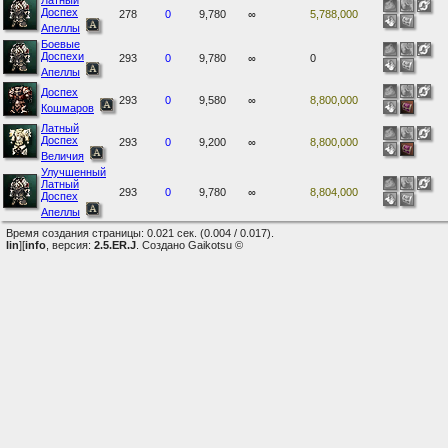
Латный
Доспех
278
0
9,780
∞
5,788,000
Апеллы
Боевые
Доспехи
293
0
9,780
∞
0
Апеллы
Доспех
293
0
9,580
∞
8,800,000
Кошмаров
Латный
Доспех
293
0
9,200
∞
8,800,000
Величия
Улучшенный
Латный
293
0
9,780
∞
8,804,000
Доспех
Апеллы
Время создания страницы: 0.021 сек. (0.004 / 0.017).
lin
][
info
, версия:
2.5.ER.J
. Создано Gaikotsu ©