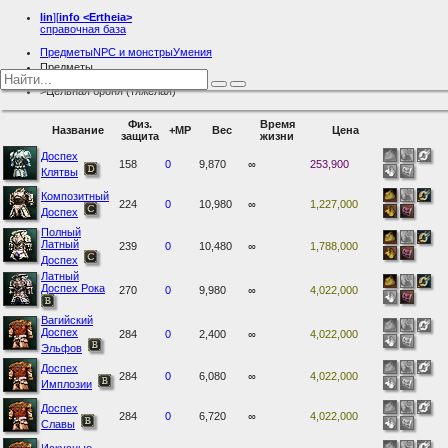
lin
][
info
<Ertheia>
справочная база
Предметы
NPC и монстры
Умения
Предметы
Броня
Цельная броня (тяжелая)
Физ.
Время
Название
+MP
Вес
Цена
защита
жизни
Доспех
158
0
9,870
∞
253,900
Клятвы
Композитный
224
0
10,980
∞
1,227,000
Доспех
Полный
Латный
239
0
10,480
∞
1,788,000
Доспех
Латный
Доспех Рока
270
0
9,980
∞
4,022,000
Вагийский
Доспех
284
0
2,400
∞
4,022,000
Эльфов
Доспех
284
0
6,080
∞
4,022,000
Имплозии
Доспех
284
0
6,720
∞
4,022,000
Славы