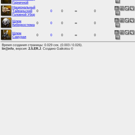
Горничной
Национальный
Тайваньский
0
0
0
∞
0
Головной Убор
Шлем
0
0
0
∞
0
Киберкостюма
Шлем
0
0
0
∞
0
Самурая
Время создания страницы: 0.029 сек. (0.003 / 0.026).
lin
][
info
, версия:
2.5.ER.J
. Создано Gaikotsu ©