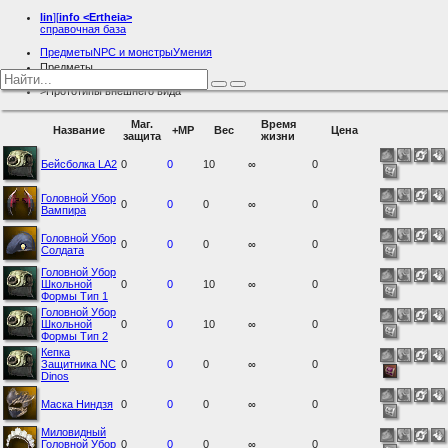
lin
][
info
<Ertheia>
справочная база
Предметы
NPC и монстры
Умения
Предметы
Бижутерия и аксессуары
Прототипы внешнего вида
Маг.
Время
Название
+MP
Вес
Цена
защита
жизни
Бейсболка LA2
0
0
10
∞
0
Головной Убор
0
0
0
∞
0
Вампира
Головной Убор
0
0
0
∞
0
Солдата
Головной Убор
Школьной
0
0
10
∞
0
Формы Тип 1
Головной Убор
Школьной
0
0
10
∞
0
Формы Тип 2
Кепка
Защитника NC
0
0
0
∞
0
Dinos
Маска Ниндзя
0
0
0
∞
0
Миловидный
Головной Убор
0
0
0
∞
0