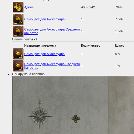
Адена
403 - 942
70%
Самоцвет для Аксессуара
1
7.5%
Самоцвет для Аксессуара Среднего
1
1.5%
Качества
Спойл (рейты x1)
Название предмета
Количество
Шанс
Самоцвет для Аксессуара
1
5%
Самоцвет для Аксессуара Среднего
1
1%
Качества
Обнаружено спавнов:
.