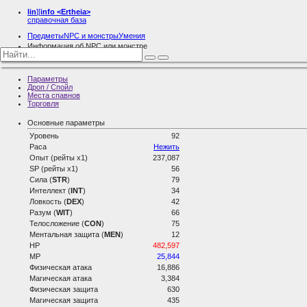
lin
][
info
<Ertheia>
справочная база
Предметы
NPC и монстры
Умения
Информация об NPC или монстре
Гвардеец Закена
Параметры
Дроп / Спойл
Места спавнов
Торговля
Основные параметры
Уровень
92
Раса
Нежить
Опыт (рейты х1)
237,087
SP (рейты х1)
56
Сила (
STR
)
79
Интеллект (
INT
)
34
Ловкость (
DEX
)
42
Разум (
WIT
)
66
Телосложение (
CON
)
75
Ментальная защита (
MEN
)
12
HP
482,597
MP
25,844
Физическая атака
16,886
Магическая атака
3,384
Физическая защита
630
Магическая защита
435