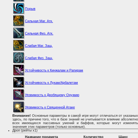
Порыв
Сильная Маг. Атк.
Сильная Физ. Атк.
Слабая Маг. Защ.
Слабая Физ. Защ.
Устойчивость к Кинжалам и Рапирам
Устойчивость к Лукам/Арбалетам
Уязвимость к Дробящему Оружию
Уязвимость к Священной Атаке
Внимание!
Основные параметры в самой игре могут отличаться от указаных
здесь, по причине того, что в базе знаний не учитывается влияние абсолютно
всех имеющихся пассивных умений и баффов, которые могут изменять
значения этих параметров (только основные).
Дроп (рейты x1)
Название предмета
Количество
Шанс