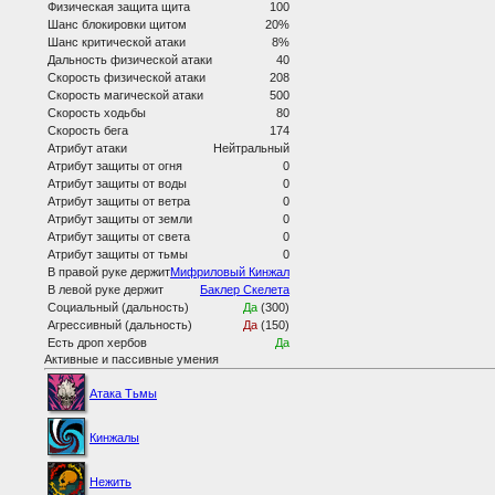
Физическая защита щита
100
Шанс блокировки щитом
20%
Шанс критической атаки
8%
Дальность физической атаки
40
Скорость физической атаки
208
Скорость магической атаки
500
Скорость ходьбы
80
Скорость бега
174
Атрибут атаки
Нейтральный
Атрибут защиты от огня
0
Атрибут защиты от воды
0
Атрибут защиты от ветра
0
Атрибут защиты от земли
0
Атрибут защиты от света
0
Атрибут защиты от тьмы
0
В правой руке держит
Мифриловый Кинжал
В левой руке держит
Баклер Скелета
Социальный (дальность)
Да
(300)
Агрессивный (дальность)
Да
(150)
Есть дроп хербов
Да
Активные и пассивные умения
Атака Тьмы
Кинжалы
Нежить