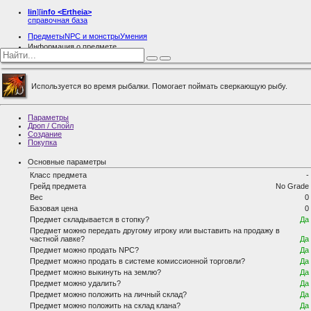
lin
][
info
<Ertheia>
справочная база
Предметы
NPC и монстры
Умения
Информация о предмете
Особая Наживка
Используется во время рыбалки. Помогает поймать сверкающую рыбу.
Параметры
Дроп / Спойл
Создание
Покупка
Основные параметры
Класс предмета
-
Грейд предмета
No Grade
Вес
0
Базовая цена
0
Предмет складывается в стопку?
Да
Предмет можно передать другому игроку или выставить на продажу в
частной лавке?
Да
Предмет можно продать NPC?
Да
Предмет можно продать в системе комиссионной торговли?
Да
Предмет можно выкинуть на землю?
Да
Предмет можно удалить?
Да
Предмет можно положить на личный склад?
Да
Предмет можно положить на склад клана?
Да