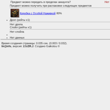
Предмет можно передать в пределах аккаунта?
Нет
Предмет можно получить при распаковке следующих предметов
Коробка с Особой Наживкой
80%
Дроп (рейты x1)
Нет дропа
Спойл (рейты x1)
Нет спойла
Нет данных
Время создания страницы: 0.035 сек. (0.003 / 0.032).
lin
][
info
, версия:
2.5.ER.J
. Создано Gaikotsu ©